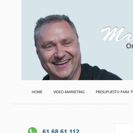
Skip
to
content
Secondary
Navigation
HOME
VIDEO-MARKETING
PRESUPUESTO PARA T
Menu