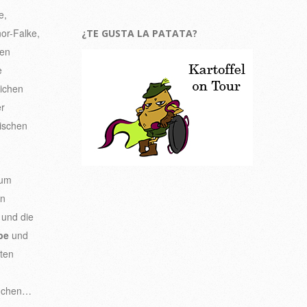
e,
nor-Falke,
¿TE GUSTA LA PATATA?
len
e
eichen
er
pischen
zum
en
 und die
pe
und
ten
suchen…