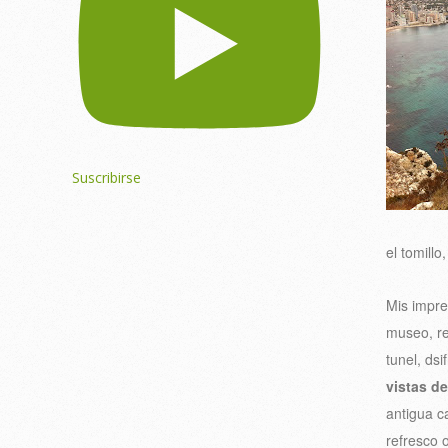
Suscribirse
el tomill
Mis impre
museo, re
tunel, dsi
vistas d
antigua c
refresco 