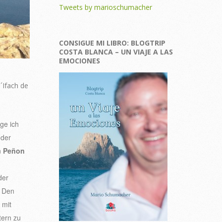
Tweets by marioschumacher
CONSIGUE MI LIBRO: BLOGTRIP
COSTA BLANCA – UN VIAJE A LAS
EMOCIONES
´Ifach de
ge ich
oder
n
Peñon
der
. Den
 mit
tern zu