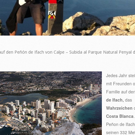
auf den Peñón de Ifach von Calpe – Subida al Parque Natural Penyal d
Jedes Jahr stei
mit Freunden 
Familie auf de
de Ifach,
das
Wahrzeichen
Costa Blanca
Peñon de Ifach
seinen 332 Me