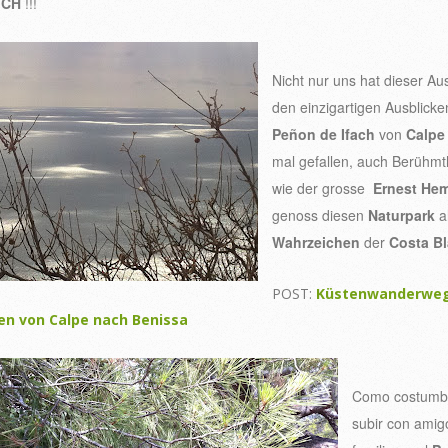
ICH
!!!
Nicht nur uns hat dieser Aus
den einzigartigen Ausblick
Peñon de Ifach
von
Calpe
mal gefallen, auch Berühmt
wie der grosse
Ernest He
genoss diesen
Naturpark
a
Wahrzeichen
der
Costa Bl
POST:
Küstenwanderweg
en von Calpe nach Benissa
Como costumbr
subir con amig