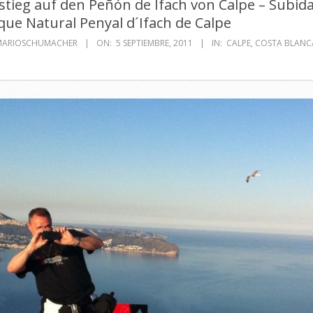
stieg auf den Peñón de Ifach von Calpe – Subida
que Natural Penyal d´Ifach de Calpe
MARIOSCHUMACHER
ON:
5 SEPTIEMBRE, 2011
IN:
CALPE
,
COSTA BLANC