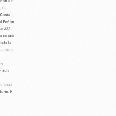
eñón de
e
, el
 Costa
al
Peñón
us 332
ra es una
toda la
tramos a
ch
y está
re unas
dorm
. En