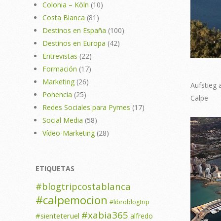
Colonia – Köln
(10)
Costa Blanca
(81)
Destinos en España
(100)
Destinos en Europa
(42)
Entrevistas
(22)
Formación
(17)
Marketing
(26)
Aufstieg 
Ponencia
(25)
Calpe
Redes Sociales para Pymes
(17)
Social Media
(58)
Vídeo-Marketing
(28)
ETIQUETAS
#blogtripcostablanca
#calpemocion
#libroblogtrip
#xabia365
#sienteteruel
alfredo