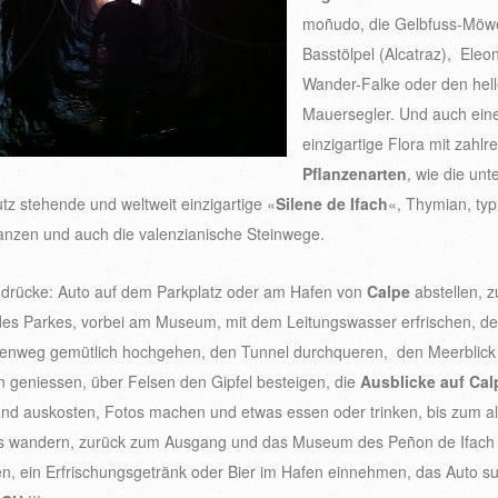
moñudo, die Gelbfuss-Möw
Basstölpel (Alcatraz), Eleo
Wander-Falke oder den hel
Mauersegler. Und auch ein
einzigartige Flora mit zahlr
Pflanzenarten
, wie die unt
tz stehende und weltweit einzigartige «
Silene de Ifach
«, Thymian, ty
anzen und auch die valenzianische Steinwege.
drücke: Auto auf dem Parkplatz oder am Hafen von
Calpe
abstellen, 
es Parkes, vorbei am Museum, mit dem Leitungswasser erfrischen, d
nenweg gemütlich hochgehen, den Tunnel durchqueren, den Meerblick
n geniessen, über Felsen den Gipfel besteigen, die
Ausblicke auf Cal
nd auskosten, Fotos machen und etwas essen oder trinken, bis zum al
 wandern, zurück zum Ausgang und das Museum des Peñon de Ifach
en, ein Erfrischungsgetränk oder Bier im Hafen einnehmen, das Auto 