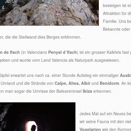
besteigen ist e
Attraktion für 
Familie. Uns 
Bekannte oder
er, die die Steilwand dies Berges erklimmen.
 de Ifach
(in Valenciano
Penyal d´Ifach
) ist ein grosser Kalkfels fas
eben und wurde vom Land Valencia als Naturpark ausgewiesen.
ipfel erwartet uns nach ca. einer Stunde Aufstieg ein einmaliger
Ausbl
, Umland und die Strände von
Calpe, Altea, Albir
und
Benidorm
. An k
nn man sogar die Umrisse der Baleareninsel
Ibiza
erkennen.
Jedes Mal auf ein Neues b
wir seine Fauna mit den vie
Vogelarten
wie den Kormo