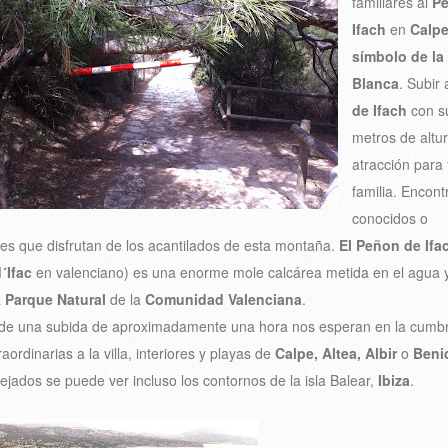
familiares al
P
Ifach
en
Calp
símbolo de la
Blanca
. Subir 
de Ifach
con s
metros de altu
atracción para 
familia. Encon
conocidos o
es que disfrutan de los acantilados de esta montaña.
El Peñon de Ifa
´Ifac
en valenciano) es una enorme mole calcárea metida en el agua 
a
Parque Natural
de la
Comunidad Valenciana
.
de una subida de aproximadamente una hora nos esperan en la cumb
raordinarias a la villa, interiores y playas de
Calpe, Altea, Albir
o
Beni
ejados se puede ver incluso los contornos de la isla Balear,
Ibiza
.