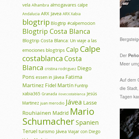
vela
almogavares calpe
Alhambra
ARX Javea
Andalucia
ARX Xabia
blogtrip
Blogtrip #calpemocion
Blogtrip Costa Blanca
Bergsteig
Blogtrip Costa Blanca: Un viaje a las
Calpe
Calp
emociones
blogtrips
Der
Peñon
costablanca
Costa
Meer umg
Blanca
Diego
cristina rodriguez
Pons
Fatima
essen in Jávea
Auf dem G
Martinez
Fidel Martín
Funtrip
die Stadt
xabia365
Jesús
Granada
ilovecostablanca
Tagen ka
Jávea
Lasse
Martinez
juan merodio
Mario
Rouhiainen
Madrid
Schumacher
Spanien
Teruel
turismo Jávea
Viajar con Diego