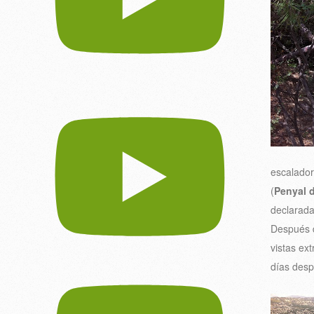
escalador
(
Penyal d
declarad
Después 
vistas ext
días desp