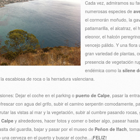
Cada vez, admiramos su fa
numerosas especies de
av
el cormorán moñudo, la gav
patiamarilla, el alcatraz, el
eleonor, el halcón peregrino
vencejo pálido. Y una flora
gran variedad de plantas, c
presencia de vegetación ru
endémica como la
silene d
o, la escabiosa de roca o la herradura valenciana.
siones: Dejar el coche en el parking o
puerto de Calpe
, pasar la entra
frescar con agua del grifo, subir el camino serpentin comodamente, pa
frutar las vistas al mar y la vegetación, subir al cumbre pasando rocas,
e Calpe
y alrededores, hacer fotos y comer o beber algo, pasear hasta 
asita del guardia, bajar y pasar por el museo de
Peñon de Ifach
, toma
o una cerveza en el puerto y buscar el coche…¡
FELIZ!