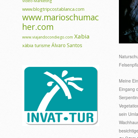
Video-Marketing
www.blogtripcostablanca.com
www.marioschumac
her.com
Xabia
www.viajandocondiego.com
Álvaro Santos
xàbia turisme
Naturschu
Felsenpfl
Meine Ein
Eingang d
Serpenti
Vegetatio
sein Umla
Wachhaus
besichtig