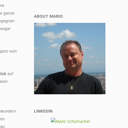
ine
die ganze
ABOUT MARIO
begegnen
 sogar
t ganz vom
ick
auf
laren
ewundern
LINKEDIN
len
ran