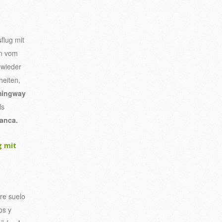
flug mit
en vom
wieder
heiten,
mingway
ls
anca.
 mit
e suelo
os y