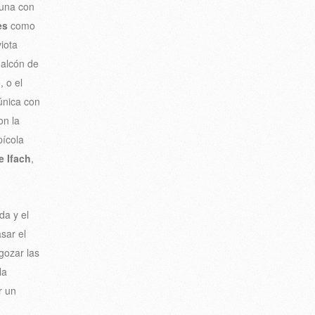
una con
es
como
iota
 halcón de
, o el
 única con
on la
pícola
e Ifach
,
da y el
sar el
 gozar las
la
r un