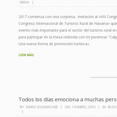
MEDIA
01-
29
2017 comienza con una sorpresa.. Invitación al «VIII Cong
Congreso Internacional de Turismo Rural de Navarra» que
evento más importante para el sector del turismo rural en
para participar en la mesa redonda con mi ponencia: “Calp
Una nueva forma de promoción turística«.
LEER MÁS
Todos los días emociona a muchas perso
2016-
BY:
MARIO SCHUMACHER
ON:
14 ENERO, 2016
IN:
BLOGT
01-