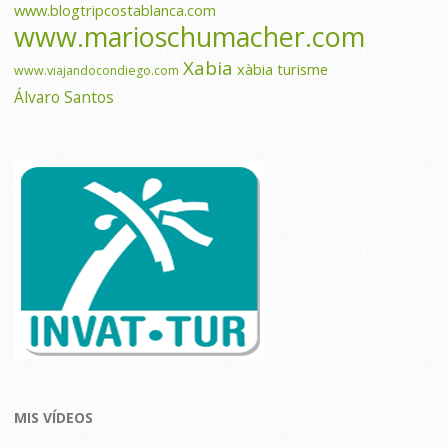
www.blogtripcostablanca.com
www.marioschumacher.com
Xabia
xàbia turisme
www.viajandocondiego.com
Álvaro Santos
MIS VÍDEOS