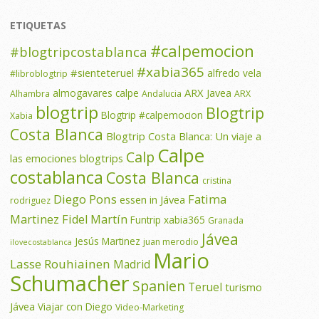
ETIQUETAS
#calpemocion
#blogtripcostablanca
#xabia365
#sienteteruel
alfredo vela
#libroblogtrip
ARX Javea
almogavares calpe
Alhambra
Andalucia
ARX
blogtrip
Blogtrip
Blogtrip #calpemocion
Xabia
Costa Blanca
Blogtrip Costa Blanca: Un viaje a
Calpe
Calp
las emociones
blogtrips
costablanca
Costa Blanca
cristina
Diego Pons
Fatima
essen in Jávea
rodriguez
Martinez
Fidel Martín
Funtrip xabia365
Granada
Jávea
Jesús Martinez
juan merodio
ilovecostablanca
Mario
Lasse Rouhiainen
Madrid
Schumacher
Spanien
Teruel
turismo
Jávea
Viajar con Diego
Video-Marketing