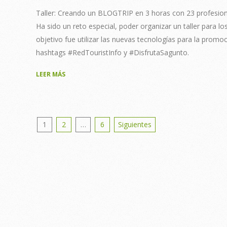
30
Taller: Creando un BLOGTRIP en 3 horas con 23 profesiona
Ha sido un reto especial, poder organizar un taller para l
objetivo fue utilizar las nuevas tecnologías para la promoc
hashtags #RedTouristInfo y #DisfrutaSagunto.
LEER MÁS
Posts
1
2
…
6
Siguientes
pagination