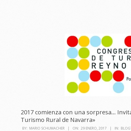
2017 comienza con una sorpresa… Invita
Turismo Rural de Navarra»
2017-
BY:
MARIO SCHUMACHER
ON:
29 ENERO, 2017
IN:
BLOGT