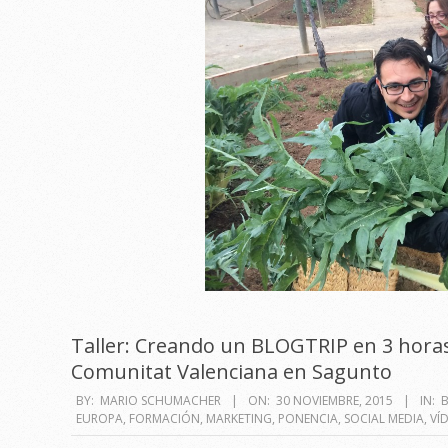
Taller: Creando un BLOGTRIP en 3 horas 
Comunitat Valenciana en Sagunto
2015-
BY:
MARIO SCHUMACHER
ON:
30 NOVIEMBRE, 2015
IN:
B
EUROPA
,
FORMACIÓN
,
MARKETING
,
PONENCIA
,
SOCIAL MEDIA
,
VÍ
11-