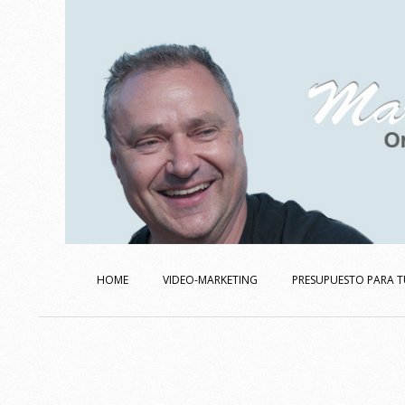
Skip
to
content
Secondary
Navigation
HOME
VIDEO-MARKETING
PRESUPUESTO PARA T
Menu