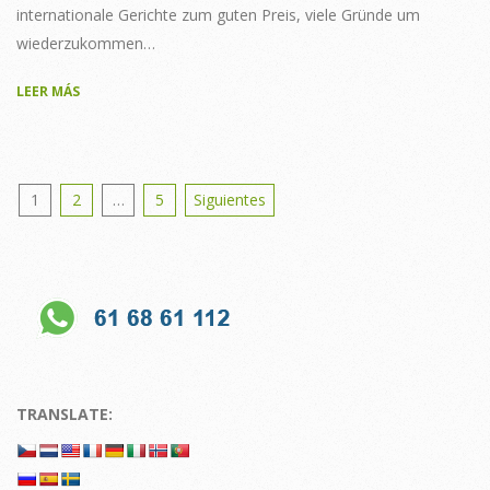
internationale Gerichte zum guten Preis, viele Gründe um
wiederzukommen…
LEER MÁS
Posts
1
2
…
5
Siguientes
pagination
TRANSLATE: