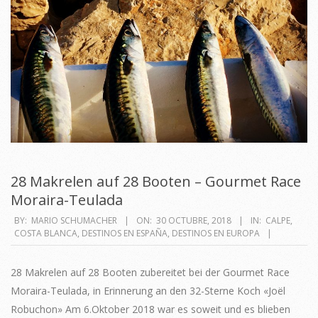
28 Makrelen auf 28 Booten – Gourmet Race
Moraira-Teulada
2018-
BY:
MARIO SCHUMACHER
ON:
30 OCTUBRE, 2018
IN:
CALPE
,
COSTA BLANCA
,
DESTINOS EN ESPAÑA
,
DESTINOS EN EUROPA
10-
30
28 Makrelen auf 28 Booten zubereitet bei der Gourmet Race
Moraira-Teulada, in Erinnerung an den 32-Sterne Koch «Joël
Robuchon» Am 6.Oktober 2018 war es soweit und es blieben