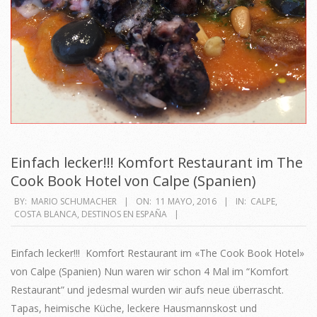
Einfach lecker!!! Komfort Restaurant im The
Cook Book Hotel von Calpe (Spanien)
2016-
BY:
MARIO SCHUMACHER
ON:
11 MAYO, 2016
IN:
CALPE
,
COSTA BLANCA
,
DESTINOS EN ESPAÑA
05-
11
Einfach lecker!!! Komfort Restaurant im «The Cook Book Hotel»
von Calpe (Spanien) Nun waren wir schon 4 Mal im “Komfort
Restaurant” und jedesmal wurden wir aufs neue überrascht.
Tapas, heimische Küche, leckere Hausmannskost und