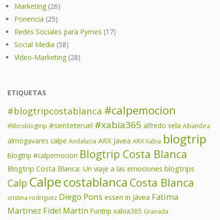
Marketing
(26)
Ponencia
(25)
Redes Sociales para Pymes
(17)
Social Media
(58)
Vídeo-Marketing
(28)
ETIQUETAS
#calpemocion
#blogtripcostablanca
#xabia365
#sienteteruel
alfredo vela
#libroblogtrip
Alhambra
blogtrip
ARX Javea
almogavares calpe
Andalucia
ARX Xabia
Blogtrip Costa Blanca
Blogtrip #calpemocion
Blogtrip Costa Blanca: Un viaje a las emociones
blogtrips
Calpe
costablanca
Costa Blanca
Calp
Diego Pons
Fatima
essen in Jávea
cristina rodriguez
Martinez
Fidel Martín
Funtrip xabia365
Granada