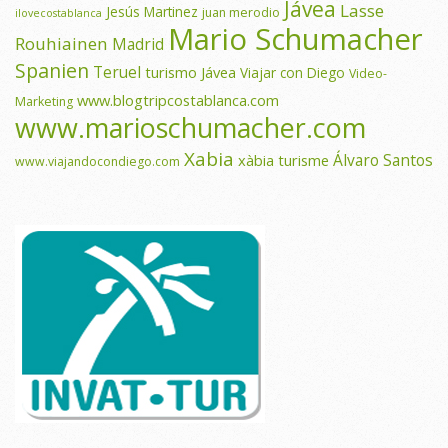
Jávea
Lasse
Jesús Martinez
juan merodio
ilovecostablanca
Mario Schumacher
Rouhiainen
Madrid
Spanien
Teruel
turismo Jávea
Viajar con Diego
Video-
www.blogtripcostablanca.com
Marketing
www.marioschumacher.com
Xabia
Álvaro Santos
xàbia turisme
www.viajandocondiego.com