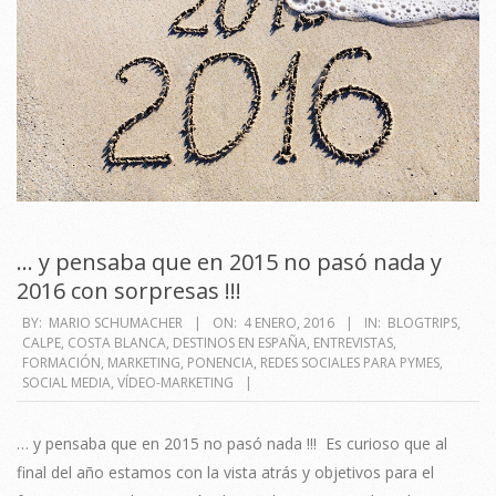
… y pensaba que en 2015 no pasó nada y
2016 con sorpresas !!!
2016-
BY:
MARIO SCHUMACHER
ON:
4 ENERO, 2016
IN:
BLOGTRIPS
,
CALPE
,
COSTA BLANCA
,
DESTINOS EN ESPAÑA
,
ENTREVISTAS
,
01-
FORMACIÓN
,
MARKETING
,
PONENCIA
,
REDES SOCIALES PARA PYMES
,
04
SOCIAL MEDIA
,
VÍDEO-MARKETING
… y pensaba que en 2015 no pasó nada !!! Es curioso que al
final del año estamos con la vista atrás y objetivos para el