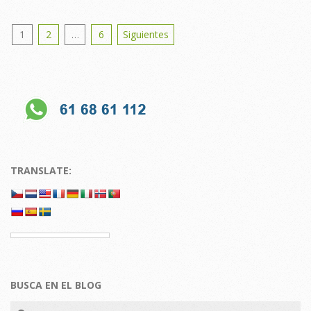
Posts
1
2
…
6
Siguientes
pagination
TRANSLATE:
BUSCA EN EL BLOG
Search