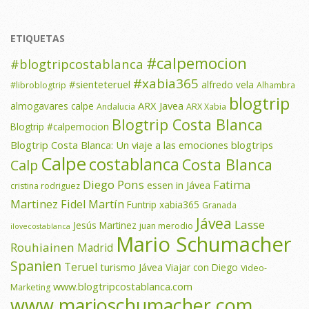
ETIQUETAS
#calpemocion
#blogtripcostablanca
#xabia365
#sienteteruel
alfredo vela
#libroblogtrip
Alhambra
blogtrip
ARX Javea
almogavares calpe
Andalucia
ARX Xabia
Blogtrip Costa Blanca
Blogtrip #calpemocion
Blogtrip Costa Blanca: Un viaje a las emociones
blogtrips
Calpe
costablanca
Costa Blanca
Calp
Diego Pons
Fatima
essen in Jávea
cristina rodriguez
Martinez
Fidel Martín
Funtrip xabia365
Granada
Jávea
Lasse
Jesús Martinez
juan merodio
ilovecostablanca
Mario Schumacher
Rouhiainen
Madrid
Spanien
Teruel
turismo Jávea
Viajar con Diego
Video-
www.blogtripcostablanca.com
Marketing
www.marioschumacher.com