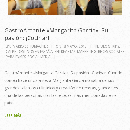
GastroAmante «Margarita García». Su
pasión: ¡Cocinar!
2015-
BY:
MARIO SCHUMACHER
ON:
8 MAYO, 2015
IN:
BLOGTRIPS
,
CALPE
,
DESTINOS EN ESPAÑA
,
ENTREVISTAS
,
MARKETING
,
REDES SOCIALES
05-
PARA PYMES
,
SOCIAL MEDIA
08
GastroAmante «Margarita García». Su pasión: ¡Cocinar! Cuando
conoci hace unos años a Margarita García no sabía de sus
grandes talentos culinarios y creación de recetas, y ahora es
una de las personas con las recetas más mencionadas en el
país.
LEER MÁS