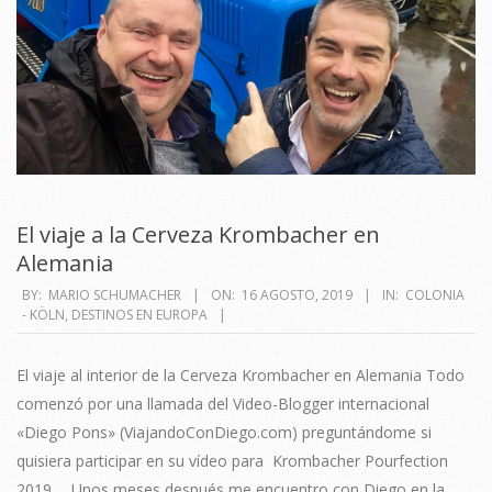
El viaje a la Cerveza Krombacher en
Alemania
2019-
BY:
MARIO SCHUMACHER
ON:
16 AGOSTO, 2019
IN:
COLONIA
- KÖLN
,
DESTINOS EN EUROPA
08-
16
El viaje al interior de la Cerveza Krombacher en Alemania Todo
comenzó por una llamada del Video-Blogger internacional
«Diego Pons» (ViajandoConDiego.com) preguntándome si
quisiera participar en su vídeo para Krombacher Pourfection
2019…. Unos meses después me encuentro con Diego en la