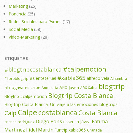
Marketing
(26)
Ponencia
(25)
Redes Sociales para Pymes
(17)
Social Media
(58)
Vídeo-Marketing
(28)
ETIQUETAS
#calpemocion
#blogtripcostablanca
#xabia365
#sienteteruel
alfredo vela
#libroblogtrip
Alhambra
blogtrip
ARX Javea
almogavares calpe
Andalucia
ARX Xabia
Blogtrip Costa Blanca
Blogtrip #calpemocion
Blogtrip Costa Blanca: Un viaje a las emociones
blogtrips
Calpe
costablanca
Costa Blanca
Calp
Diego Pons
Fatima
essen in Jávea
cristina rodriguez
Martinez
Fidel Martín
Funtrip xabia365
Granada