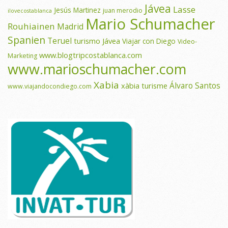
Jávea
Lasse
Jesús Martinez
juan merodio
ilovecostablanca
Mario Schumacher
Rouhiainen
Madrid
Spanien
Teruel
turismo Jávea
Viajar con Diego
Video-
www.blogtripcostablanca.com
Marketing
www.marioschumacher.com
Xabia
Álvaro Santos
xàbia turisme
www.viajandocondiego.com