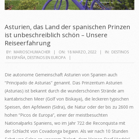
Asturien, das Land der spanischen Prinzen
ist unbeschreiblich schön – Unsere
Reiseerfahrung
2022-
BY:
MARIOSCHUMACHER
ON:
18 MARZO, 2022
IN:
DESTINOS
EN ESPAÑA
,
DESTINOS EN EUROPA
03-
18
Die autonome Gemeinschaft Asturien von Spanien auch
“Principado de Asturias” genannt. Das Prinzentum Asturien
(Asturias) ist bekannt durch die wunderschönen Strände am
kantabrischen Meer (Golf von Biskaya), die leckeren typischen
Speisen, den Apfelwein (Sidra), die Natur oder der bis zu 2600 m
hohen “Picos de Europa”, einer der meistbesuchten
Nationalparks Spaniens, wo im Jahr 722 die Reconquista mit
der Schlacht von Covadonga begann. Als wir nach 10 Stunden