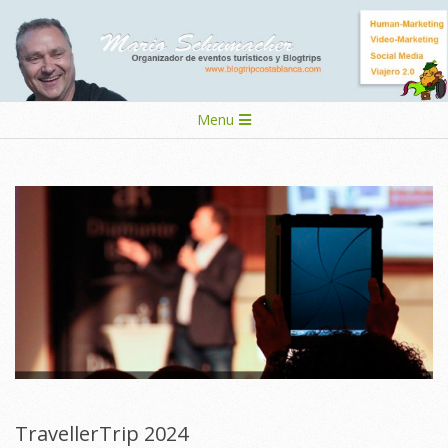
Skip
to
content
Secondary
Menu
Navigation
Menu
TravellerTrip 2024