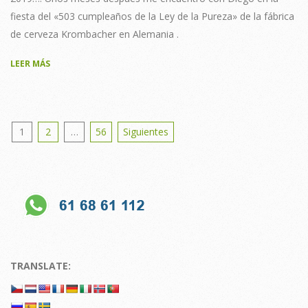
fiesta del «503 cumpleaños de la Ley de la Pureza» de la fábrica
de cerveza Krombacher en Alemania .
LEER MÁS
Posts
1
2
…
56
Siguientes
pagination
TRANSLATE: