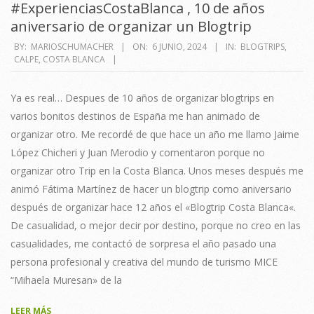
#ExperienciasCostaBlanca , 10 de años
aniversario de organizar un Blogtrip
2024-
BY:
MARIOSCHUMACHER
ON:
6 JUNIO, 2024
IN:
BLOGTRIPS
,
CALPE
,
COSTA BLANCA
06-
06
Ya es real… Despues de 10 años de organizar blogtrips en
varios bonitos destinos de España me han animado de
organizar otro. Me recordé de que hace un año me llamo Jaime
López Chicheri y Juan Merodio y comentaron porque no
organizar otro Trip en la Costa Blanca. Unos meses después me
animó Fátima Martínez de hacer un blogtrip como aniversario
después de organizar hace 12 años el «Blogtrip Costa Blanca«.
De casualidad, o mejor decir por destino, porque no creo en las
casualidades, me contactó de sorpresa el año pasado una
persona profesional y creativa del mundo de turismo MICE
“Mihaela Muresan» de la
LEER MÁS