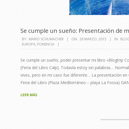
Se cumple un sueño: Presentación de mi
2015-
BY:
MARIO SCHUMACHER
ON:
26 MARZO, 2015
IN:
BLOG
EUROPA
,
PONENCIA
03-
26
Se cumple un sueño, poder presentar mi libro «Blogtrip C
(Feria del Libro Calp). Todavía estoy sin palabras… Norma
vives, pero en mi caso fue diferente… La presentación en Ca
Feria del Libro (Plaza Mediterráneo – playa La Fossa) GANA
LEER MÁS