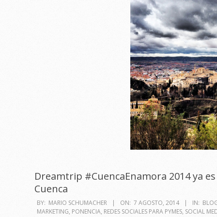
Dreamtrip #CuencaEnamora 2014 ya es r
Cuenca
2014-
BY:
MARIO SCHUMACHER
ON:
7 AGOSTO, 2014
IN:
BLOG
MARKETING
,
PONENCIA
,
REDES SOCIALES PARA PYMES
,
SOCIAL ME
08-