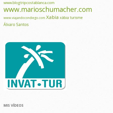
www.blogtripcostablanca.com
www.marioschumacher.com
Xabia
xàbia turisme
www.viajandocondiego.com
Álvaro Santos
MIS VÍDEOS