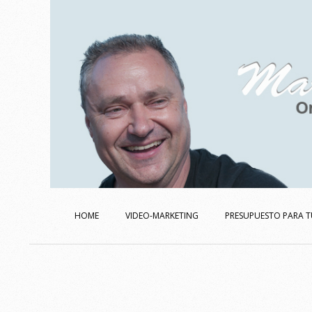
Skip
to
content
Secondary
Navigation
HOME
VIDEO-MARKETING
PRESUPUESTO PARA T
Menu