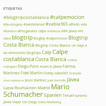
ETIQUETAS
#calpemocion
#blogtripcostablanca
#xabia365
#sienteteruel
alfredo vela
#libroblogtrip
ARX Javea
almogavares calpe
Alhambra
Andalucia
ARX
blogtrip
Blogtrip
Blogtrip #calpemocion
Xabia
Costa Blanca
Blogtrip Costa Blanca: Un viaje a
Calpe
Calp
las emociones
blogtrips
costablanca
Costa Blanca
cristina
Diego Pons
Fatima
essen in Jávea
rodriguez
Martinez
Fidel Martín
Funtrip xabia365
Granada
Jávea
Jesús Martinez
juan merodio
ilovecostablanca
Mario
Lasse Rouhiainen
Madrid
Schumacher
Spanien
Teruel
turismo
Jávea
Viajar con Diego
Video-Marketing