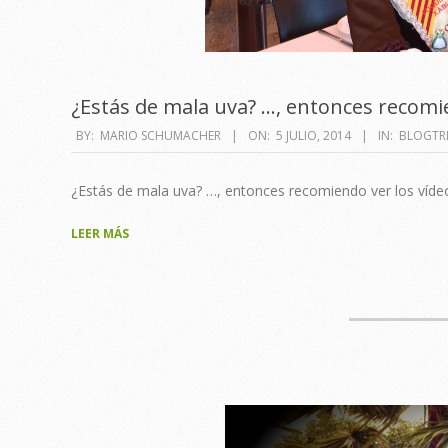
¿Estás de mala uva? …, entonces recomie
2014-
BY:
MARIO SCHUMACHER
ON:
5 JULIO, 2014
IN:
BLOGTRI
07-
05
¿Estás de mala uva? …, entonces recomiendo ver los víde
LEER MÁS