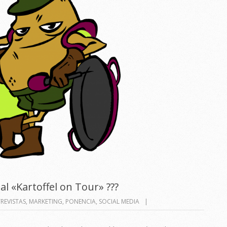
l «Kartoffel on Tour» ???
REVISTAS
,
MARKETING
,
PONENCIA
,
SOCIAL MEDIA