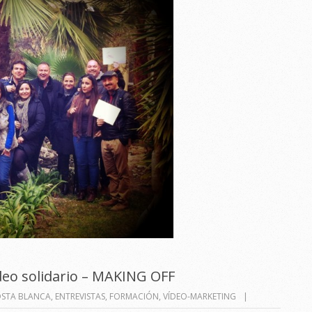
eo solidario – MAKING OFF
STA BLANCA
,
ENTREVISTAS
,
FORMACIÓN
,
VÍDEO-MARKETING