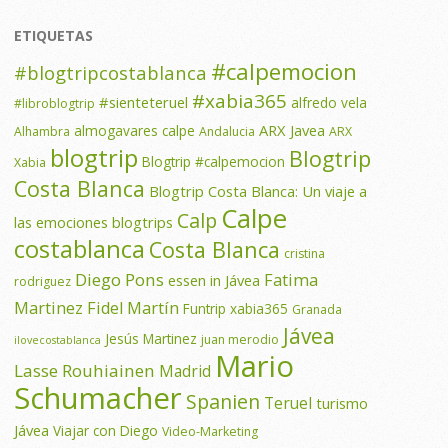
ETIQUETAS
#calpemocion
#blogtripcostablanca
#xabia365
#sienteteruel
alfredo vela
#libroblogtrip
ARX Javea
almogavares calpe
Alhambra
Andalucia
ARX
blogtrip
Blogtrip
Blogtrip #calpemocion
Xabia
Costa Blanca
Blogtrip Costa Blanca: Un viaje a
Calpe
Calp
las emociones
blogtrips
costablanca
Costa Blanca
cristina
Diego Pons
Fatima
essen in Jávea
rodriguez
Martinez
Fidel Martín
Funtrip xabia365
Granada
Jávea
Jesús Martinez
juan merodio
ilovecostablanca
Mario
Lasse Rouhiainen
Madrid
Schumacher
Spanien
Teruel
turismo
Jávea
Viajar con Diego
Video-Marketing