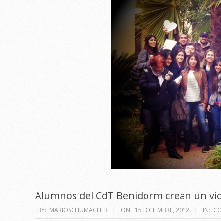
Alumnos del CdT Benidorm crean un vid
2012-
BY:
MARIOSCHUMACHER
ON:
15 DICIEMBRE, 2012
IN:
CO
12-