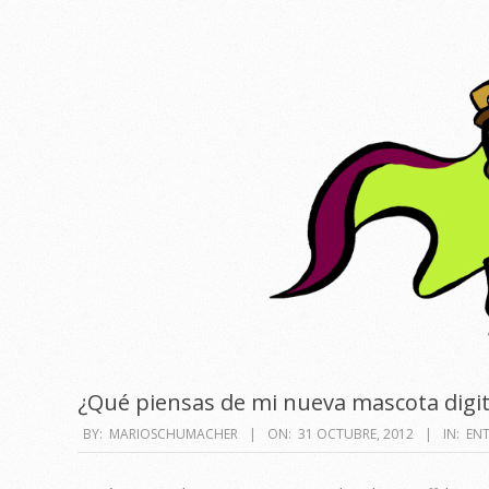
¿Qué piensas de mi nueva mascota digita
2012-
BY:
MARIOSCHUMACHER
ON:
31 OCTUBRE, 2012
IN:
ENT
10-
31