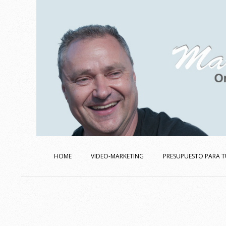
Skip
to
content
Secondary
Navigation
HOME
VIDEO-MARKETING
PRESUPUESTO PARA T
Menu