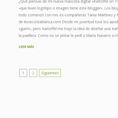
¿Qué piensas de mi nueva mascota digital «Kartoffel on 
«que buen logotipo o imagen tiene este blogger». Los blo
todo comenzó con mis ex-compañeras Tania Mártinez y Mar
de ilovecostablanca.com Desde mi juventud tuve los apod
«guirri», pero Kartoffel me trajo la idea de diseñar una Ka
la paellera. Como no se pintar le pedí a María Navarro si 
LEER MÁS
Posts
1
2
Siguientes
pagination