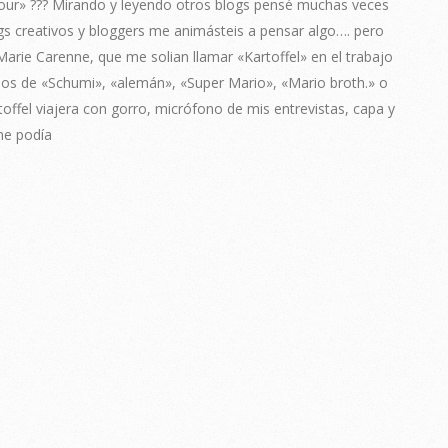
Tour» ??? Mirando y leyendo otros blogs pensé muchas veces
gs creativos y bloggers me animásteis a pensar algo…. pero
ie Carenne, que me solian llamar «Kartoffel» en el trabajo
os de «Schumi», «alemán», «Super Mario», «Mario broth.» o
rtoffel viajera con gorro, micrófono de mis entrevistas, capa y
me podía