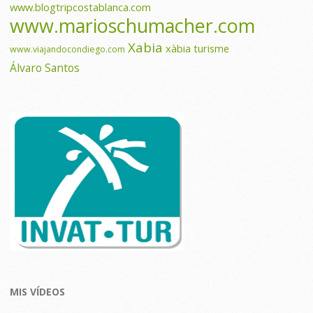
www.blogtripcostablanca.com
www.marioschumacher.com
Xabia
xàbia turisme
www.viajandocondiego.com
Álvaro Santos
MIS VÍDEOS