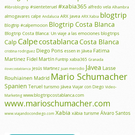
#xabia365
#sienteteruel
alfredo vela
#libroblogtrip
Alhambra
blogtrip
ARX Javea
almogavares calpe
Andalucia
ARX Xabia
Blogtrip Costa Blanca
Blogtrip #calpemocion
Blogtrip Costa Blanca: Un viaje a las emociones
blogtrips
Calpe
costablanca
Costa Blanca
Calp
Diego Pons
Fatima
essen in Jávea
cristina rodriguez
Martinez
Fidel Martín
Funtrip xabia365
Granada
Jávea
Lasse
Jesús Martinez
juan merodio
ilovecostablanca
Mario Schumacher
Rouhiainen
Madrid
Spanien
Teruel
turismo Jávea
Viajar con Diego
Video-
www.blogtripcostablanca.com
Marketing
www.marioschumacher.com
Xabia
Álvaro Santos
xàbia turisme
www.viajandocondiego.com