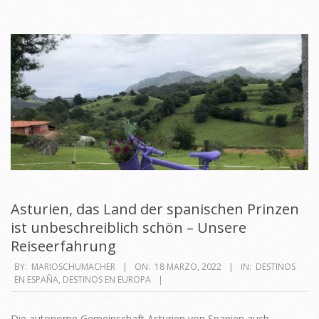
Asturien, das Land der spanischen Prinzen
ist unbeschreiblich schön – Unsere
Reiseerfahrung
2022-
BY:
MARIOSCHUMACHER
ON:
18 MARZO, 2022
IN:
DESTINOS
EN ESPAÑA
,
DESTINOS EN EUROPA
03-
18
Die autonome Gemeinschaft Asturien von Spanien auch