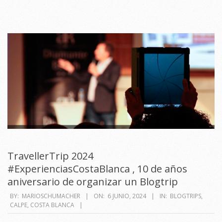
TravellerTrip 2024
#ExperienciasCostaBlanca , 10 de años
aniversario de organizar un Blogtrip
2024-
BY:
MARIOSCHUMACHER
ON:
6 JUNIO, 2024
IN:
BLOGTRIPS
,
CALPE
,
COSTA BLANCA
06-
06