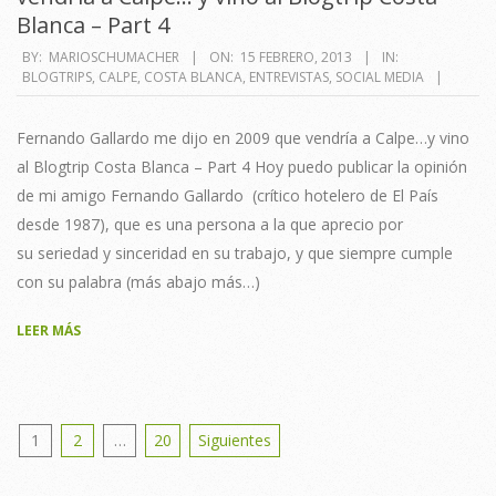
Blanca – Part 4
2013-
BY:
MARIOSCHUMACHER
ON:
15 FEBRERO, 2013
IN:
BLOGTRIPS
,
CALPE
,
COSTA BLANCA
,
ENTREVISTAS
,
SOCIAL MEDIA
02-
15
Fernando Gallardo me dijo en 2009 que vendría a Calpe…y vino
al Blogtrip Costa Blanca – Part 4 Hoy puedo publicar la opinión
de mi amigo Fernando Gallardo (crítico hotelero de El País
desde 1987), que es una persona a la que aprecio por
su seriedad y sinceridad en su trabajo, y que siempre cumple
con su palabra (más abajo más…)
LEER MÁS
Posts
1
2
…
20
Siguientes
pagination