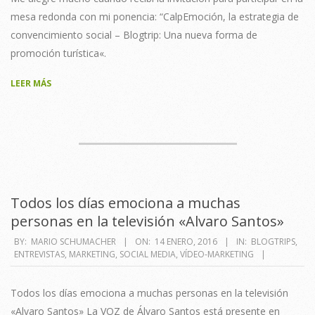
mesa redonda con mi ponencia: “CalpEmoción, la estrategia de
convencimiento social – Blogtrip: Una nueva forma de
promoción turística«.
LEER MÁS
Todos los días emociona a muchas
personas en la televisión «Alvaro Santos»
2016-
BY:
MARIO SCHUMACHER
ON:
14 ENERO, 2016
IN:
BLOGTRIPS
,
ENTREVISTAS
,
MARKETING
,
SOCIAL MEDIA
,
VÍDEO-MARKETING
01-
14
Todos los días emociona a muchas personas en la televisión
«Alvaro Santos» La VOZ de Álvaro Santos está presente en