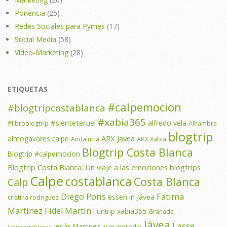
Ponencia
(25)
Redes Sociales para Pymes
(17)
Social Media
(58)
Vídeo-Marketing
(28)
ETIQUETAS
#calpemocion
#blogtripcostablanca
#xabia365
#sienteteruel
alfredo vela
#libroblogtrip
Alhambra
blogtrip
ARX Javea
almogavares calpe
Andalucia
ARX Xabia
Blogtrip Costa Blanca
Blogtrip #calpemocion
Blogtrip Costa Blanca: Un viaje a las emociones
blogtrips
Calpe
costablanca
Costa Blanca
Calp
Diego Pons
Fatima
essen in Jávea
cristina rodriguez
Martinez
Fidel Martín
Funtrip xabia365
Granada
Jávea
Lasse
Jesús Martinez
juan merodio