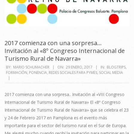
2017 comienza con una sorpresa…
Invitación al «8º Congreso Internacional de
Turismo Rural de Navarra»
2017-
BY:
MARIO SCHUMACHER
ON:
29 ENERO, 2017
IN:
BLOGTRIPS
,
FORMACIÓN
,
PONENCIA
,
REDES SOCIALES PARA PYMES
,
SOCIAL MEDIA
01-
29
2017 comienza con una sorpresa.. Invitación al «VIII Congreso
Internacional de Turismo Rural de Navarra» El «8º Congreso
Internacional de Turismo Rural de Navarra» que se celebra el 23
y 24 de Febrero 2017 en Pamplona es el evento más
importante para el sector del turismo rural en el Sur de Europa.
Me alegré mucho cuando recibí la invitación para participar en la