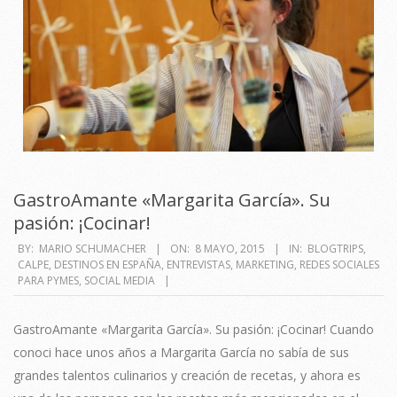
GastroAmante «Margarita García». Su
pasión: ¡Cocinar!
2015-
BY:
MARIO SCHUMACHER
ON:
8 MAYO, 2015
IN:
BLOGTRIPS
,
CALPE
,
DESTINOS EN ESPAÑA
,
ENTREVISTAS
,
MARKETING
,
REDES SOCIALES
05-
PARA PYMES
,
SOCIAL MEDIA
08
GastroAmante «Margarita García». Su pasión: ¡Cocinar! Cuando
conoci hace unos años a Margarita García no sabía de sus
grandes talentos culinarios y creación de recetas, y ahora es