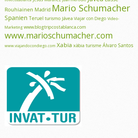
ilovecostablanca
Mario Schumacher
Rouhiainen
Madrid
Spanien
Teruel
turismo Jávea
Viajar con Diego
Video-
www.blogtripcostablanca.com
Marketing
www.marioschumacher.com
Xabia
Álvaro Santos
xàbia turisme
www.viajandocondiego.com