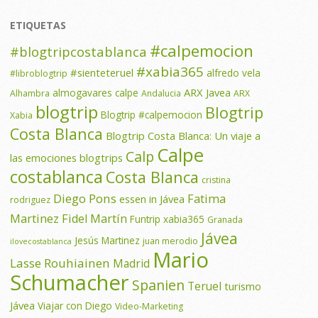
ETIQUETAS
#calpemocion
#blogtripcostablanca
#xabia365
#sienteteruel
alfredo vela
#libroblogtrip
ARX Javea
almogavares calpe
Alhambra
Andalucia
ARX
blogtrip
Blogtrip
Blogtrip #calpemocion
Xabia
Costa Blanca
Blogtrip Costa Blanca: Un viaje a
Calpe
Calp
las emociones
blogtrips
costablanca
Costa Blanca
cristina
Diego Pons
Fatima
essen in Jávea
rodriguez
Martinez
Fidel Martín
Funtrip xabia365
Granada
Jávea
Jesús Martinez
juan merodio
ilovecostablanca
Mario
Lasse Rouhiainen
Madrid
Schumacher
Spanien
Teruel
turismo
Jávea
Viajar con Diego
Video-Marketing