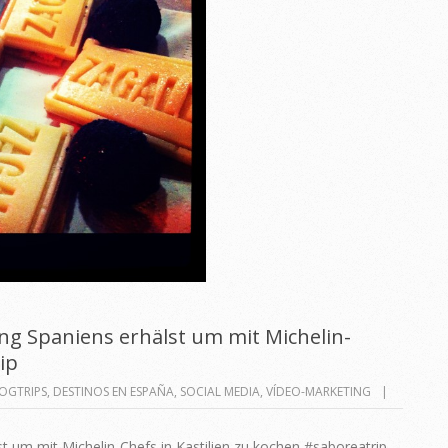
g Spaniens erhälst um mit Michelin-
ip
OGTRIPS
,
DESTINOS EN ESPAÑA
,
SOCIAL MEDIA
,
VÍDEO-MARKETING
 um mit Michelin-Chefs in Kastilien zu kochen #saboreatrip