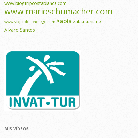
www.blogtripcostablanca.com
www.marioschumacher.com
Xabia
xàbia turisme
www.viajandocondiego.com
Álvaro Santos
MIS VÍDEOS