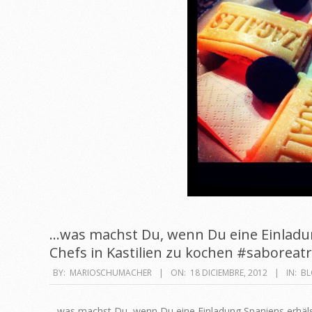
…was machst Du, wenn Du eine Einladun
Chefs in Kastilien zu kochen #saboreatr
2012-
BY:
MARIOSCHUMACHER
ON:
18 DICIEMBRE, 2012
IN:
BL
12-
18
…was machst Du, wenn Du eine Einladung Spaniens erhälst