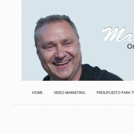
Skip
to
content
Secondary
Navigation
HOME
VIDEO-MARKETING
PRESUPUESTO PARA T
Menu