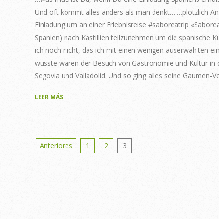
Und oft kommt alles anders als man denkt… …plötzlich Anf
Einladung um an einer Erlebnisreise #saboreatrip «Sabo
Spanien) nach Kastillien teilzunehmen um die spanische K
ich noch nicht, das ich mit einen wenigen auserwählten e
wusste waren der Besuch von Gastronomie und Kultur in d
Segovia und Valladolid. Und so ging alles seine Gaumen-
LEER MÁS
Posts
Anteriores
1
2
3
pagination