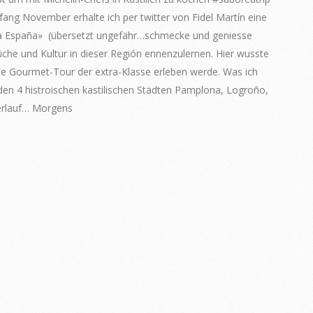
ang November erhalte ich per twitter von Fidel Martín eine
rea España» (übersetzt ungefähr…schmecke und geniesse
üche und Kultur in dieser Región ennenzulernen. Hier wusste
ine Gourmet-Tour der extra-Klasse erleben werde. Was ich
en 4 histroischen kastilischen Städten Pamplona, Logroño,
Verlauf… Morgens