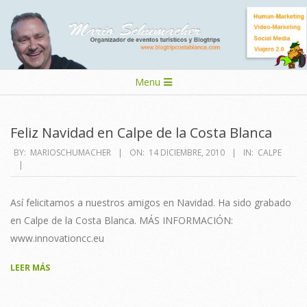
Skip
to
content
Secondary
Menu
Navigation
Menu
Feliz Navidad en Calpe de la Costa Blanca
2010-
BY:
MARIOSCHUMACHER
ON:
14 DICIEMBRE, 2010
IN:
CALPE
12-
14
Así felicitamos a nuestros amigos en Navidad. Ha sido grabado
en Calpe de la Costa Blanca. MÁS INFORMACIÓN:
www.innovationcc.eu
LEER MÁS