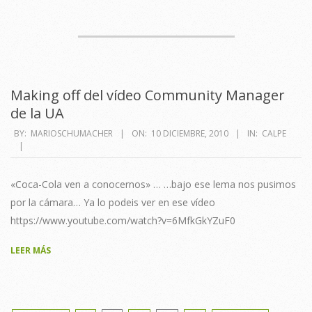
Making off del vídeo Community Manager
de la UA
2010-
BY:
MARIOSCHUMACHER
ON:
10 DICIEMBRE, 2010
IN:
CALPE
12-
10
«Coca-Cola ven a conocernos» … …bajo ese lema nos pusimos
por la cámara… Ya lo podeis ver en ese vídeo
https://www.youtube.com/watch?v=6MfkGkYZuF0
LEER MÁS