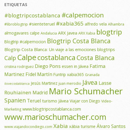
ETIQUETAS
#calpemocion
#blogtripcostablanca
#xabia365
#sienteteruel
alfredo vela
#libroblogtrip
Alhambra
blogtrip
ARX Javea
almogavares calpe
Andalucia
ARX Xabia
Blogtrip Costa Blanca
Blogtrip #calpemocion
Blogtrip Costa Blanca: Un viaje a las emociones
blogtrips
Calpe
costablanca
Costa Blanca
Calp
Diego Pons
Fatima
essen in Jávea
cristina rodriguez
Martinez
Fidel Martín
Funtrip xabia365
Granada
Jávea
Lasse
Jesús Martinez
juan merodio
ilovecostablanca
Mario Schumacher
Rouhiainen
Madrid
Spanien
Teruel
turismo Jávea
Viajar con Diego
Video-
www.blogtripcostablanca.com
Marketing
www.marioschumacher.com
Xabia
Álvaro Santos
xàbia turisme
www.viajandocondiego.com