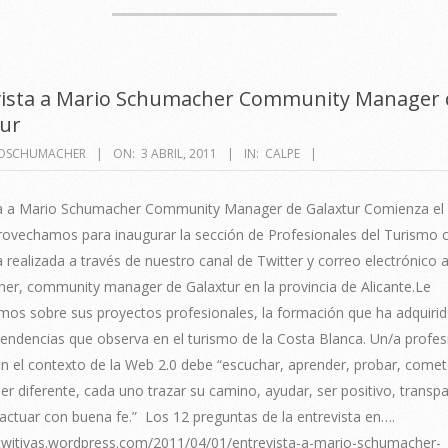
vista a Mario Schumacher Community Manager 
tur
OSCHUMACHER
ON:
3 ABRIL, 2011
IN:
CALPE
ta a Mario Schumacher Community Manager de Galaxtur Comienza el
provechamos para inaugurar la sección de Profesionales del Turismo 
a realizada a través de nuestro canal de Twitter y correo electrónico 
er, community manager de Galaxtur en la provincia de Alicante.Le
mos sobre sus proyectos profesionales, la formación que ha adquiri
 tendencias que observa en el turismo de la Costa Blanca. Un/a profes
n el contexto de la Web 2.0 debe “escuchar, aprender, probar, comet
ser diferente, cada uno trazar su camino, ayudar, ser positivo, transp
ctuar con buena fe.” Los 12 preguntas de la entrevista en….
intwitivas.wordpress.com/2011/04/01/entrevista-a-mario-schumacher-