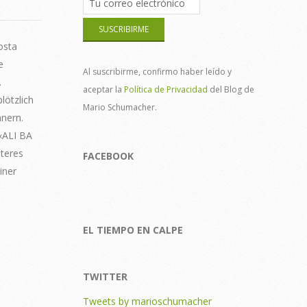
osta
e
Al suscribirme, confirmo haber leído y
.
aceptar la
Política de Privacidad
del Blog de
lötzlich
Mario Schumacher.
nnern.
«ALI BA
iteres
FACEBOOK
iner
EL TIEMPO EN CALPE
TWITTER
Tweets by marioschumacher