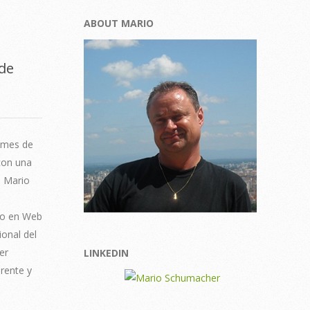
ABOUT MARIO
de
 mes de
con una
a Mario
do en Web
ional del
er
LINKEDIN
arente y