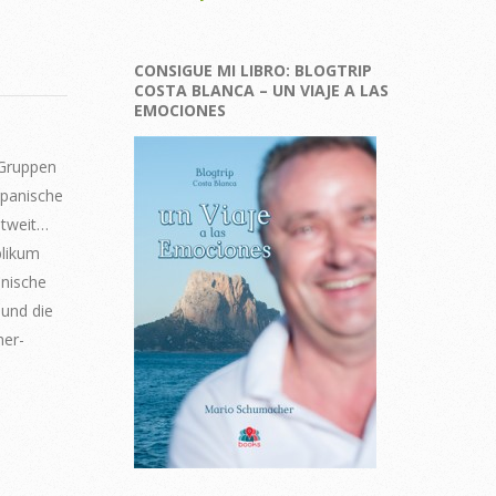
CONSIGUE MI LIBRO: BLOGTRIP
COSTA BLANCA – UN VIAJE A LAS
EMOCIONES
-Gruppen
spanische
ltweit…
blikum
anische
und die
her-