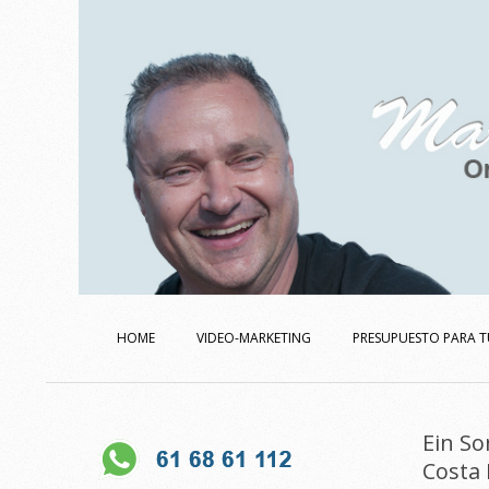
Skip
to
content
Secondary
Navigation
HOME
VIDEO-MARKETING
PRESUPUESTO PARA T
Menu
Ein So
Costa 