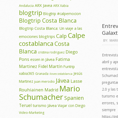
ARX Javea
Andalucia
ARX Xabia
blogtrip
Blogtrip #calpemocion
Blogtrip Costa Blanca
Entre
Blogtrip Costa Blanca: Un viaje a las
Galax
Calpe
Calp
emociones
blogtrips
2011-
BY:
MARI
costablanca
Costa
04-
Blanca
Diego
cristina rodriguez
03
Entrevis
Pons
Fatima
essen in Jávea
abril y a
Martinez
Fidel Martín
Funtrip
entrevist
xabia365
Jesús
Granada
ilovecostablanca
Schumach
Jávea
Lasse
Martinez
juan merodio
pregunta
Mario
2.0 y las
Rouhiainen
Madrid
Schumacher
turismo e
Spanien
errores, 
Teruel
turismo Jávea
Viajar con Diego
siempre a
Video-Marketing
https://