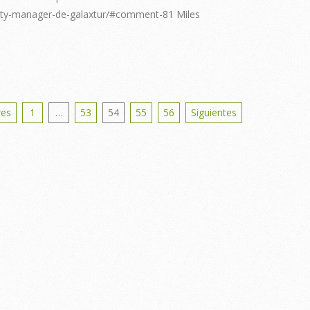
y-manager-de-galaxtur/#comment-81 Miles
s
res
1
…
53
54
55
56
Siguientes
nation