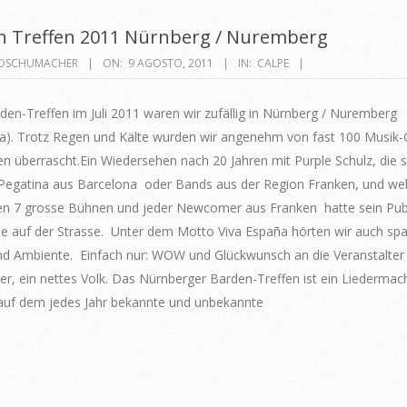
n Treffen 2011 Nürnberg / Nuremberg
OSCHUMACHER
ON:
9 AGOSTO, 2011
IN:
CALPE
en-Treffen im Juli 2011 waren wir zufällig in Nürnberg / Nuremberg
a). Trotz Regen und Kälte wurden wir angenehm von fast 100 Musik
n überrascht.Ein Wiedersehen nach 20 Jahren mit Purple Schulz, die 
Pegatina aus Barcelona oder Bands aus der Region Franken, und we
ten 7 grosse Bühnen und jeder Newcomer aus Franken hatte sein Pu
e auf der Strasse. Unter dem Motto Viva España hörten wir auch sp
nd Ambiente. Einfach nur: WOW und Glückwunsch an die Veranstalter 
r, ein nettes Volk. Das Nürnberger Barden-Treffen ist ein Liedermac
 auf dem jedes Jahr bekannte und unbekannte