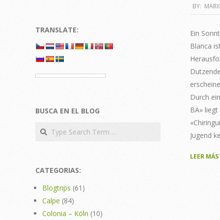
2011-
BY:
MARI
08-
TRANSLATE:
23
Ein Sonnt
Blanca is
Herausfo
Dutzende 
erscheine
Durch ei
BA» liegt
BUSCA EN EL BLOG
«Chiringu
Search
Jugend k
LEER MÁS
CATEGORIAS:
Blogtrips
(61)
Calpe
(84)
Colonia – Köln
(10)