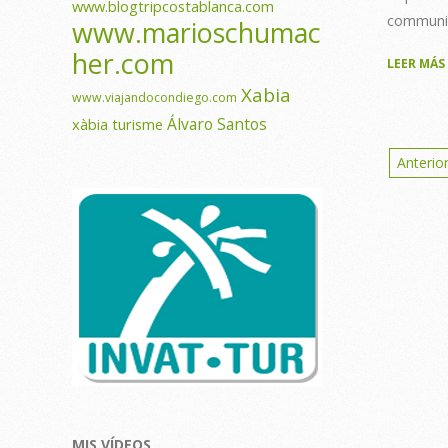
www.blogtripcostablanca.com
communit
www.marioschumac
her.com
LEER MÁS
Xabia
www.viajandocondiego.com
Álvaro Santos
xàbia turisme
Post
Anterio
pagi
MIS VÍDEOS