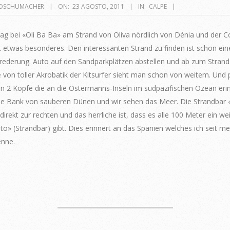
OSCHUMACHER
ON:
23 AGOSTO, 2011
IN:
CALPE
ag bei «Oli Ba Ba» am Strand von Oliva nördlich von Dénia und der C
t etwas besonderes. Den interessanten Strand zu finden ist schon ein
rederung. Auto auf den Sandparkplätzen abstellen und ab zum Strand
von toller Akrobatik der Kitsurfer sieht man schon von weitem. Und p
n 2 Köpfe die an die Ostermanns-Inseln im südpazifischen Ozean eri
ne Bank von sauberen Dünen und wir sehen das Meer. Die Strandbar 
 direkt zur rechten und das herrliche ist, dass es alle 100 Meter ein we
ito» (Strandbar) gibt. Dies erinnert an das Spanien welches ich seit me
enne.