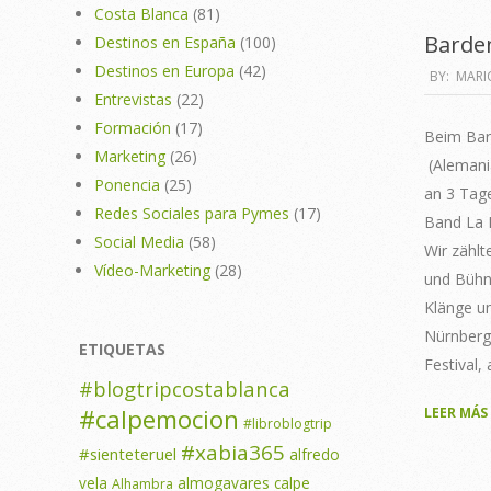
Costa Blanca
(81)
Barde
Destinos en España
(100)
Destinos en Europa
(42)
2011-
BY:
MARI
Entrevistas
(22)
08-
Formación
(17)
09
Beim Bard
Marketing
(26)
(Alemani
Ponencia
(25)
an 3 Tage
Redes Sociales para Pymes
(17)
Band La 
Social Media
(58)
Wir zähl
Vídeo-Marketing
(28)
und Bühn
Klänge u
Nürnberge
ETIQUETAS
Festival,
#blogtripcostablanca
#calpemocion
LEER MÁS
#libroblogtrip
#xabia365
#sienteteruel
alfredo
vela
almogavares calpe
Alhambra