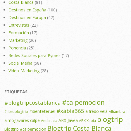
Costa Blanca
(81)
Destinos en España
(100)
Destinos en Europa
(42)
Entrevistas
(22)
Formación
(17)
Marketing
(26)
Ponencia
(25)
Redes Sociales para Pymes
(17)
Social Media
(58)
Vídeo-Marketing
(28)
ETIQUETAS
#calpemocion
#blogtripcostablanca
#xabia365
#sienteteruel
alfredo vela
#libroblogtrip
Alhambra
blogtrip
ARX Javea
almogavares calpe
Andalucia
ARX Xabia
Blogtrip Costa Blanca
Blogtrip #calpemocion