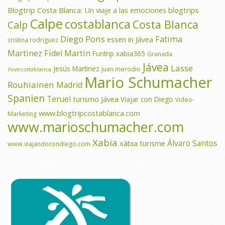
Blogtrip Costa Blanca: Un viaje a las emociones
blogtrips
Calpe
costablanca
Costa Blanca
Calp
Diego Pons
Fatima
essen in Jávea
cristina rodriguez
Martinez
Fidel Martín
Funtrip xabia365
Granada
Jávea
Lasse
Jesús Martinez
juan merodio
ilovecostablanca
Mario Schumacher
Rouhiainen
Madrid
Spanien
Teruel
turismo Jávea
Viajar con Diego
Video-
www.blogtripcostablanca.com
Marketing
www.marioschumacher.com
Xabia
Álvaro Santos
xàbia turisme
www.viajandocondiego.com