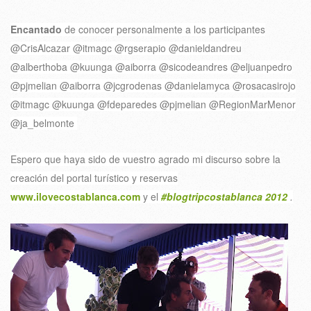
Encantado
de conocer personalmente a los participantes
@CrisAlcazar @itmagc @rgserapio @danieldandreu
@alberthoba @kuunga @aiborra @sicodeandres @eljuanpedro
@pjmelian @aiborra @jcgrodenas @danielamyca @rosacasirojo
@itmagc @kuunga @fdeparedes @pjmelian @RegionMarMenor
@ja_belmonte
Espero que haya sido de vuestro agrado mi discurso sobre la
creación del portal turístico y reservas
www.ilovecostablanca.com
y el
#blogtripcostablanca 2012
.