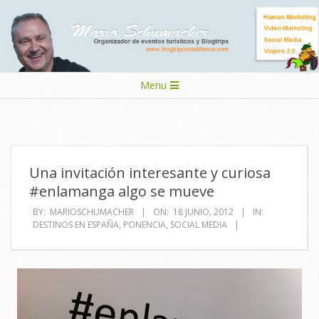
Skip
to
content
Secondary
Menu
Navigation
Menu
Una invitación interesante y curiosa
#enlamanga algo se mueve
BY:
MARIOSCHUMACHER
ON:
18 JUNIO, 2012
IN:
DESTINOS EN ESPAÑA
,
PONENCIA
,
SOCIAL MEDIA