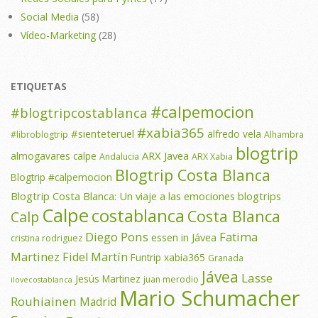
Social Media
(58)
Vídeo-Marketing
(28)
ETIQUETAS
#calpemocion
#blogtripcostablanca
#xabia365
#sienteteruel
alfredo vela
#libroblogtrip
Alhambra
blogtrip
ARX Javea
almogavares calpe
Andalucia
ARX Xabia
Blogtrip Costa Blanca
Blogtrip #calpemocion
Blogtrip Costa Blanca: Un viaje a las emociones
blogtrips
Calpe
costablanca
Costa Blanca
Calp
Diego Pons
Fatima
essen in Jávea
cristina rodriguez
Martinez
Fidel Martín
Funtrip xabia365
Granada
Jávea
Lasse
Jesús Martinez
juan merodio
ilovecostablanca
Mario Schumacher
Rouhiainen
Madrid