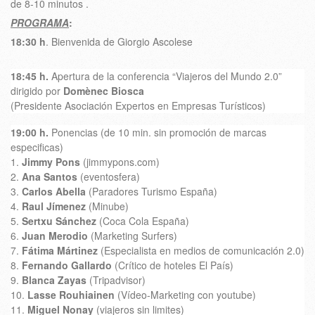
de 8-10 minutos .
PROGRAMA
:
18:30 h
. Bienvenida de Giorgio Ascolese
18:45 h.
Apertura de la conferencia “Viajeros del Mundo 2.0”
dirigido por
Domènec Biosca
(Presidente Asociación Expertos en Empresas Turísticos)
19:00 h.
Ponencias (de 10 min. sin promoción de marcas
especificas)
1.
Jimmy Pons
(jimmypons.com)
2.
Ana Santos
(eventosfera)
3.
Carlos Abella
(Paradores Turismo España)
4.
Raul Jímenez
(Minube)
5.
Sertxu Sánchez
(Coca Cola España)
6.
Juan Merodio
(Marketing Surfers)
7.
Fátima Mártinez
(Especialista en medios de comunicación 2.0)
8.
Fernando Gallardo
(Crítico de hoteles El País)
9.
Blanca Zayas
(Tripadvisor)
10.
Lasse Rouhiainen
(Vídeo-Marketing con youtube)
11.
Miguel Nonay
(viajeros sin limites)