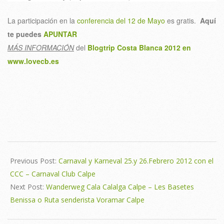
La participación en la
conferencia del 12 de Mayo
es gratis.
Aquí
te puedes
APUNTAR
MÁS INFORMACIÓN
del
Blogtrip Costa Blanca 2012 en
www.lovecb.es
2012-
03-
Previous Post:
Carnaval y Karneval 25.y 26.Febrero 2012 con el
01
CCC – Carnaval Club Calpe
Next Post:
Wanderweg Cala Calalga Calpe – Les Basetes
Benissa o Ruta senderista Voramar Calpe