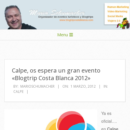
Skip
to
content
Secondary
Menu
Navigation
Menu
Calpe, os espera un gran evento
«Blogtrip Costa Blanca 2012»
BY:
MARIOSCHUMACHER
ON:
1 MARZO, 2012
IN:
CALPE
Ya es
oficial….
en
Calpe