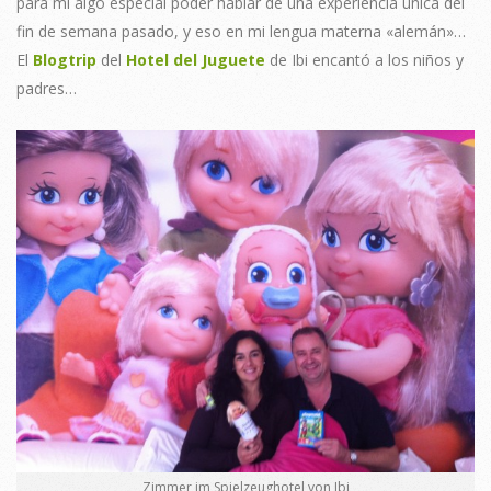
para mi algo especial poder hablar de una experiencia única del
fin de semana pasado, y eso en mi lengua materna «alemán»…
El
Blogtrip
del
Hotel del Juguete
de Ibi encantó a los niños y
padres…
Zimmer im Spielzeughotel von Ibi