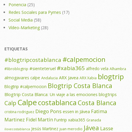
Ponencia
(25)
Redes Sociales para Pymes
(17)
Social Media
(58)
Vídeo-Marketing
(28)
ETIQUETAS
#calpemocion
#blogtripcostablanca
#xabia365
#sienteteruel
alfredo vela
#libroblogtrip
Alhambra
blogtrip
ARX Javea
almogavares calpe
Andalucia
ARX Xabia
Blogtrip Costa Blanca
Blogtrip #calpemocion
Blogtrip Costa Blanca: Un viaje a las emociones
blogtrips
Calpe
costablanca
Costa Blanca
Calp
Diego Pons
Fatima
essen in Jávea
cristina rodriguez
Martinez
Fidel Martín
Funtrip xabia365
Granada
Jávea
Lasse
Jesús Martinez
juan merodio
ilovecostablanca