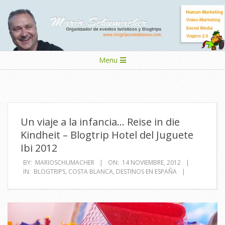
Skip
to
content
Secondary
Menu
Navigation
Menu
Un viaje a la infancia… Reise in die
Kindheit – Blogtrip Hotel del Juguete
Ibi 2012
BY:
MARIOSCHUMACHER
ON:
14 NOVIEMBRE, 2012
IN:
BLOGTRIPS
,
COSTA BLANCA
,
DESTINOS EN ESPAÑA