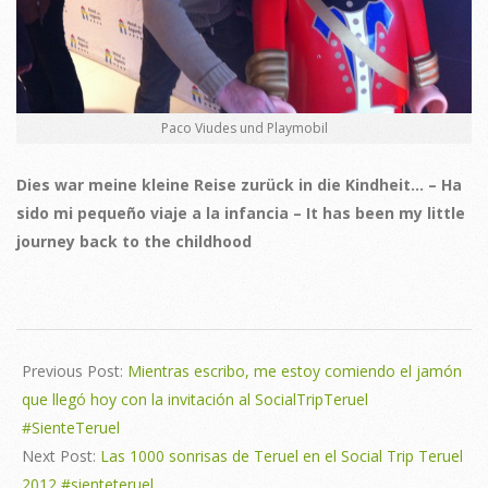
Paco Viudes und Playmobil
Dies war meine kleine Reise zurück in die Kindheit… – Ha
sido mi pequeño viaje a la infancia – It has been my little
journey back to the childhood
2012-
11-
Previous Post:
Mientras escribo, me estoy comiendo el jamón
14
que llegó hoy con la invitación al SocialTripTeruel
#SienteTeruel
Next Post:
Las 1000 sonrisas de Teruel en el Social Trip Teruel
2012 #sienteteruel