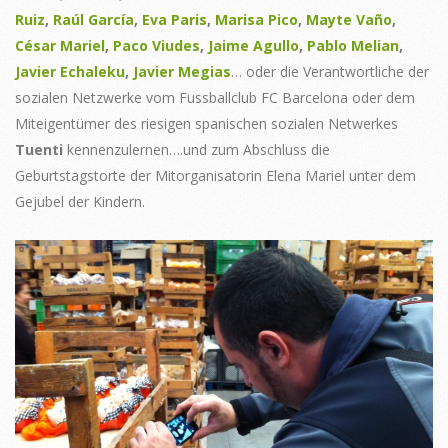
Ruiz
,
Raúl García
,
Eva Paris
,
Marisa Pico
,
Mayte Vaño
,
César Mariel
,
Paco Viudes
,
Jaime Agullo
,
Pablo Melian
,
Javier Echaleku
,
Javier Megias
… oder die Verantwortliche der
sozialen Netzwerke vom Fussballclub FC Barcelona oder dem
Miteigentümer des riesigen spanischen sozialen Netwerkes
Tuenti
kennenzulernen….und zum Abschluss die
Geburtstagstorte der Mitorganisatorin Elena Mariel unter dem
Gejubel der Kindern.