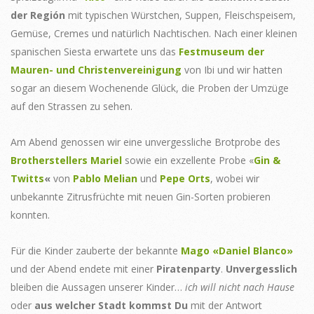
der Región
mit typischen Würstchen, Suppen, Fleischspeisem,
Gemüse, Cremes und natürlich Nachtischen. Nach einer kleinen
spanischen Siesta erwartete uns das
Festmuseum der
Mauren- und Christenvereinigung
von Ibi und wir hatten
sogar an diesem Wochenende Glück, die Proben der Umzüge
auf den Strassen zu sehen.
Am Abend genossen wir eine unvergessliche Brotprobe des
Brotherstellers Mariel
sowie ein exzellente Probe «
Gin &
Twitts
«
von
Pablo Melian
und
Pepe Orts
, wobei wir
unbekannte Zitrusfrüchte mit neuen Gin-Sorten probieren
konnten.
Für die Kinder zauberte der bekannte
Mago «Daniel Blanco»
und der Abend endete mit einer
Piratenparty
.
Unvergesslich
bleiben die Aussagen unserer Kinder…
ich will nicht nach Hause
oder
aus welcher Stadt kommst Du
mit der Antwort