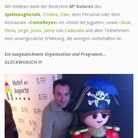
Wir erlebten dank der Besitzerin
Mª Dolores
des
Spielzeughotels
,
Cristina
,
Dani
, dem Personal oder dem
Restaurant «
ComoReyes
» im «Hotel del Juguete», sowie
César
,
Elena
,
Jorge
,
Jesús
,
Jaime
von
Cadenalia
und allen Teilnehmern
eine unvergessliche Erfahrung, die wenigen vorbehalten ist.
Ein ausgezeichnete Organisation und Programm…
GLÜCKWUNSCH !!!